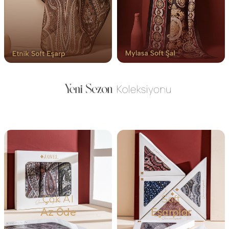
Çok Al
Soft
Az Öde
Eşarplar