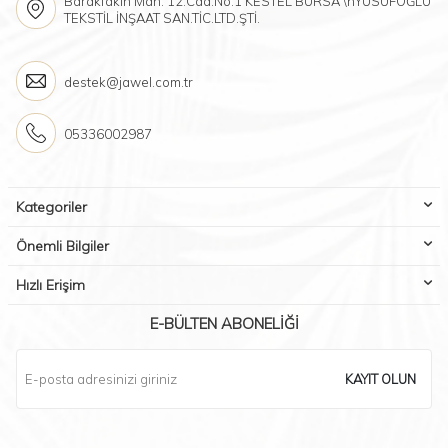
Barakfakih Mah. 12.Cad.No:1 KESTEL BURSA \nYUSUFOĞLU
TEKSTİL İNŞAAT SAN.TİC.LTD.ŞTİ.
destek@jawel.com.tr
05336002987
Kategoriler
Önemli Bilgiler
Hızlı Erişim
E-BÜLTEN ABONELIĞI
KAYIT OLUN