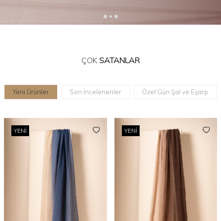
ÇOK
SATANLAR
Yeni Ürünler
Son İncelenenler
Özel Gün Şal ve Eşarp
YENI
YENI