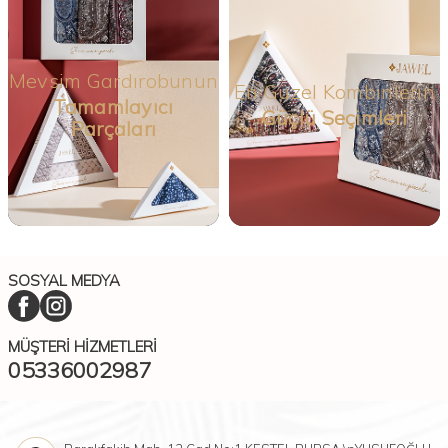
Mevsim Gardırobunun
En Güzel Kombinlerin
Tamamlayıcı
Güçlü Seçimleri
Parçaları
SOSYAL MEDYA
MÜŞTERI HIZMETLERI
05336002987