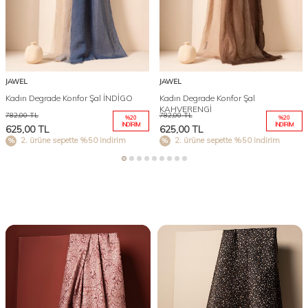
JAWEL
JAWEL
Kadın Degrade Konfor Şal İNDİGO
Kadın Degrade Konfor Şal
KAHVERENGİ
782,00
TL
782,00
TL
%
20
%
20
İNDIRIM
İNDIRIM
625,00
TL
625,00
TL
2. ürüne sepette %50 indirim
2. ürüne sepette %50 indirim