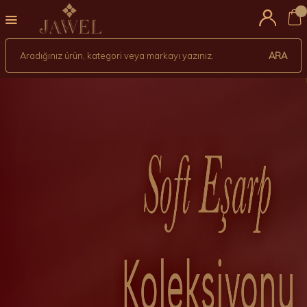
Jawel
0
ARA