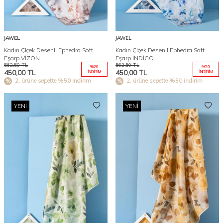
JAWEL
JAWEL
Kadın Çiçek Desenli Ephedra Soft
Kadın Çiçek Desenli Ephedra Soft
Eşarp VİZON
Eşarp İNDİGO
562,50
TL
562,50
TL
%
20
%
20
450,00
TL
450,00
TL
İNDIRIM
İNDIRIM
2. ürüne sepette %50 indirim
2. ürüne sepette %50 indirim
YENI
YENI