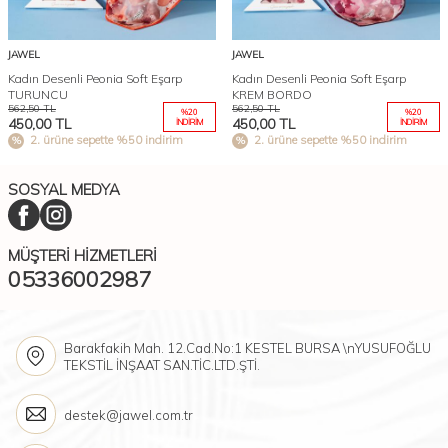
JAWEL
JAWEL
Kadın Desenli Peonia Soft Eşarp
Kadın Desenli Peonia Soft Eşarp
TURUNCU
KREM BORDO
562,50
TL
562,50
TL
%
20
%
20
450,00
TL
450,00
TL
İNDIRIM
İNDIRIM
2. ürüne sepette %50 indirim
2. ürüne sepette %50 indirim
SOSYAL MEDYA
MÜŞTERI HIZMETLERI
05336002987
Barakfakih Mah. 12.Cad.No:1 KESTEL BURSA \nYUSUFOĞLU
TEKSTİL İNŞAAT SAN.TİC.LTD.ŞTİ.
destek@jawel.com.tr