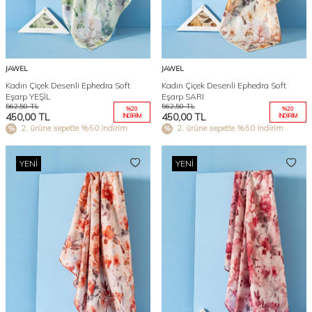
JAWEL
JAWEL
Kadın Çiçek Desenli Ephedra Soft
Kadın Çiçek Desenli Ephedra Soft
Eşarp YEŞİL
Eşarp SARI
562,50
TL
562,50
TL
%
20
%
20
450,00
TL
450,00
TL
İNDIRIM
İNDIRIM
2. ürüne sepette %50 indirim
2. ürüne sepette %50 indirim
YENI
YENI