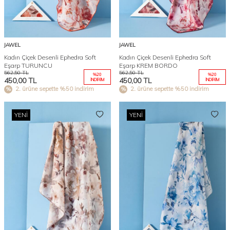
JAWEL
JAWEL
Kadın Çiçek Desenli Ephedra Soft
Kadın Çiçek Desenli Ephedra Soft
Eşarp TURUNCU
Eşarp KREM BORDO
562,50
TL
562,50
TL
%
20
%
20
450,00
TL
450,00
TL
İNDIRIM
İNDIRIM
2. ürüne sepette %50 indirim
2. ürüne sepette %50 indirim
YENI
YENI