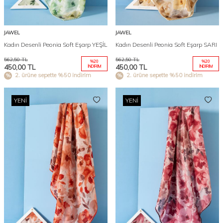
JAWEL
JAWEL
Kadın Desenli Peonia Soft Eşarp YEŞİL
Kadın Desenli Peonia Soft Eşarp SARI
562,50
TL
562,50
TL
%
20
%
20
450,00
TL
450,00
TL
İNDIRIM
İNDIRIM
2. ürüne sepette %50 indirim
2. ürüne sepette %50 indirim
YENI
YENI