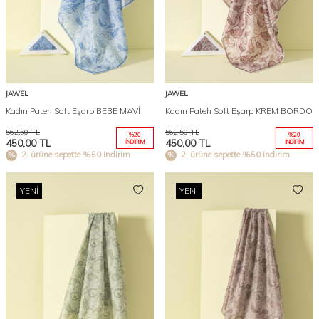
JAWEL
JAWEL
Kadın Pateh Soft Eşarp BEBE MAVİ
Kadın Pateh Soft Eşarp KREM BORDO
562,50
TL
562,50
TL
%
20
%
20
450,00
TL
450,00
TL
İNDIRIM
İNDIRIM
2. ürüne sepette %50 indirim
2. ürüne sepette %50 indirim
YENI
YENI