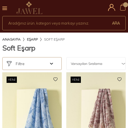
0
ARA
ANASAYFA
EŞARP
SOFT EŞARP
Soft Eşarp
Filtre
YENI
YENI