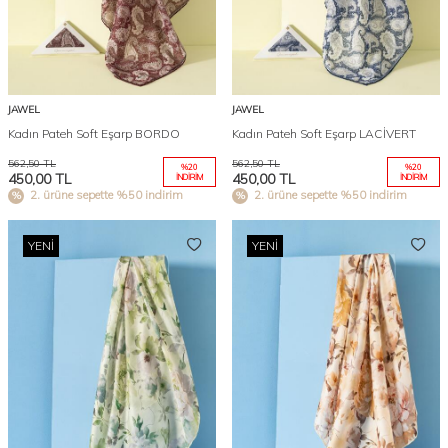
JAWEL
JAWEL
Kadın Pateh Soft Eşarp BORDO
Kadın Pateh Soft Eşarp LACİVERT
562,50
TL
562,50
TL
%
20
%
20
450,00
TL
450,00
TL
İNDIRIM
İNDIRIM
2. ürüne sepette %50 indirim
2. ürüne sepette %50 indirim
YENI
YENI