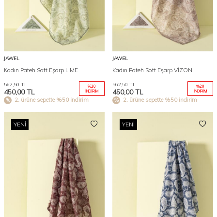
JAWEL
JAWEL
Kadın Pateh Soft Eşarp LİME
Kadın Pateh Soft Eşarp VİZON
562,50
TL
562,50
TL
%
20
%
20
450,00
TL
450,00
TL
İNDIRIM
İNDIRIM
2. ürüne sepette %50 indirim
2. ürüne sepette %50 indirim
YENI
YENI