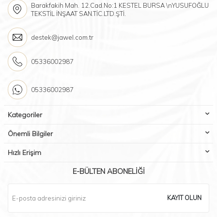
Barakfakih Mah. 12.Cad.No:1 KESTEL BURSA \nYUSUFOĞLU
TEKSTİL İNŞAAT SAN.TİC.LTD.ŞTİ.
destek@jawel.com.tr
05336002987
05336002987
Kategoriler
Önemli Bilgiler
Hızlı Erişim
E-BÜLTEN ABONELIĞI
KAYIT OLUN