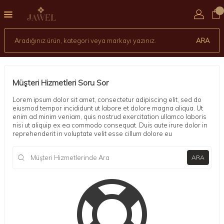
0
ARA
Müşteri Hizmetleri Soru Sor
Lorem ipsum dolor sit amet, consectetur adipiscing elit, sed do
eiusmod tempor incididunt ut labore et dolore magna aliqua. Ut
enim ad minim veniam, quis nostrud exercitation ullamco laboris
nisi ut aliquip ex ea commodo consequat. Duis aute irure dolor in
reprehenderit in voluptate velit esse cillum dolore eu
ARA