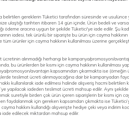
 belirtilen gereklerin Tüketici tarafından süresinde ve usulünce ye
mize ulaştığı tarihten itibaren 14 gün içinde, Ürün bedeli ve varsa
ığı ödeme aracına uygun bir şekilde Tüketici'ye iade edilir. Şu kad
arının iadesi, tek ürünlü bir siparişte bu ürün için cayma hakkının
e tüm ürünler için cayma hakkının kullanılması üzerine gerçekleştir
t ücretinin alınmadığı herhangi bir kampanya/promosyon/avantaj il
ında, bu ürünlerden bir kısmı için cayma hakkının kullanılması yapı
a/promosyon/avantajın kapsamından çıkarmakta ise (örneğin ürü
işlerde teslimat ücreti alınmayacağına dair bir kampanyadan faydal
akkı kullanılarak iade edilmesi halinde alışveriş hacmi belirtil
i’ye yapılacak iadeden teslimat ücreti mahsup edilir. Aynı şekild
nmak suretiyle birden çok ürün içeren siparişlerin bir kısmı için c
den faydalanmak için gereken kapsamdan çıkmakta ise Tüketici’ye
i cayma hakkını kullandığı alışverişte hediye çeki veya indirim k
a iade edilecek miktardan mahsup edilir.