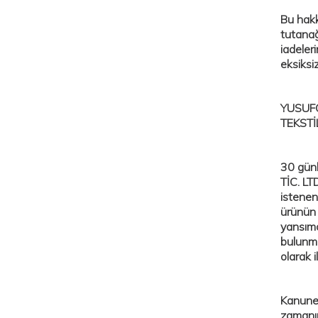
Bu hakkı
tutanağ
iadeleri
eksiksi
YUSUFO
TEKSTİ
30 günl
TİC. LT
istenen
ürünün 
yansıma
bulunma
olarak 
Kanunen
zamanın