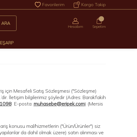
Favorilerim
Kargo Takip
0
ARA
Hesabım
Sepetim
 EŞARP
iş için Mesafeli Satış Sözleşmesi ("Sözleşme)
İletişim bilgilerimiz şöyledir (Adres: Barakfakih
1098
E-posta:
muhasebe@eripek.com
) (Mersis
iş konusu mal/hizmetlerin ("Ürün/Ürünler") siz
apılanlar da dahil olmak üzere) satın alınması ve