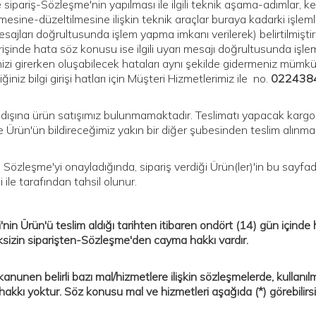
sipariş-Sözleşme'nin yapılması ile ilgili teknik aşama-adımlar, keza
mesine-düzeltilmesine ilişkin teknik araçlar buraya kadarki işlemler
sajları doğrultusunda işlem yapma imkanı verilerek) belirtilmiştir. 
girişinde hata söz konusu ise ilgili uyarı mesajı doğrultusunda i
rinizi girerken oluşabilecek hataları aynı şekilde gidermeniz m
iğiniz bilgi girişi hatları için Müşteri Hizmetlerimiz ile no.
022438
 dışına ürün satışımız bulunmamaktadır. Teslimatı yapacak karg
e Ürün'ün bildireceğimiz yakın bir diğer şubesinden teslim alınm
i Sözleşme'yi onayladığında, sipariş verdiği Ürün(ler)'in bu sayfad
ile tarafından tahsil olunur.
i'nin Ürün'ü teslim aldığı tarihten itibaren ondört (14) gün içind
izin siparişten-Sözleşme'den cayma hakkı vardır.
anunen belirli bazı mal/hizmetlere ilişkin sözleşmelerde, kullanı
akkı yoktur. Söz konusu mal ve hizmetleri aşağıda (*) görebilirsi