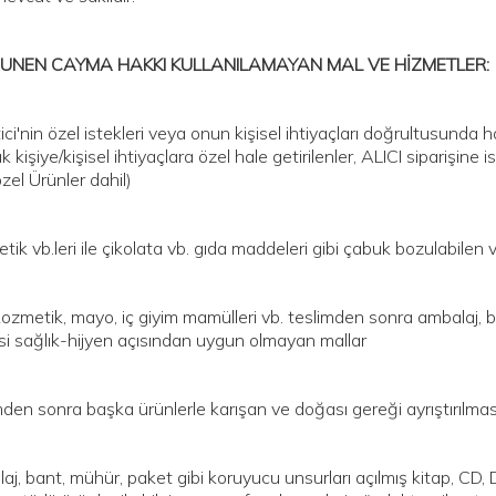
NUNEN CAYMA HAKKI KULLANILAMAYAN MAL VE HİZMETLER:
ici'nin özel istekleri veya onun kişisel ihtiyaçları doğrultusunda h
k kişiye/kişisel ihtiyaçlara özel hale getirilenler, ALICI siparişine
zel Ürünler dahil)
tik vb.leri ile çikolata vb. gıda maddeleri gibi çabuk bozulabilen
kozmetik, mayo, iç giyim mamülleri vb. teslimden sonra ambalaj, b
si sağlık-hijyen açısından uygun olmayan mallar
mden sonra başka ürünlerle karışan ve doğası gereği ayrıştırıl
aj, bant, mühür, paket gibi koruyucu unsurları açılmış kitap, CD, DV