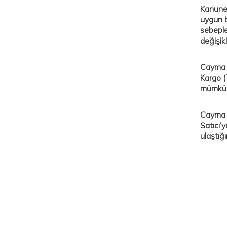
Kanunen
uygun b
sebeple
değişik
Cayma h
Kargo (
mümkün
Cayma h
Satıcı’y
ulaştığın