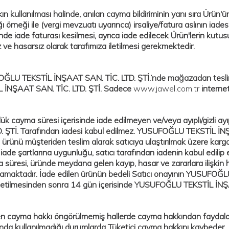
n kullanılması halinde, anılan cayma bildiriminin yanı sıra Ürün'ün
ı örneği ile (vergi mevzuatı uyarınca) irsaliye/fatura aslının iad
nde iade faturası kesilmesi, ayrıca iade edilecek Ürün'lerin kutusu
z ve hasarsız olarak tarafımıza iletilmesi gerekmektedir.
ĞLU TEKSTİL İNŞAAT SAN. TİC. LTD. ŞTİ.’nde mağazadan tesli
L İNŞAAT SAN. TİC. LTD. ŞTİ. Sadece
www.jawel.com.tr
internet
ük cayma süresi içerisinde iade edilmeyen ve/veya ayıplı/gizli ayı
D. ŞTİ. Tarafından
iadesi kabul edilmez.
YUSUFOĞLU TEKSTİL İNŞAA
 ürünü müşteriden teslim alarak satıcıya ulaştırılmak üzere karg
iade şartlarına uygunluğu, satıcı tarafından iadenin kabul edilip
 süresi, üründe meydana gelen kayıp, hasar ve zararlara ilişkin
maktadır. İade edilen ürünün bedeli Satıcı onayının YUSUFOĞLU
iletilmesinden sonra 14 gün içerisinde YUSUFOĞLU TEKSTİL İNŞAA
 cayma hakkı öngörülmemiş hallerde cayma hakkından faydalan
da kullanılmadığı durumlarda Tüketici cayma hakkını kaybeder.