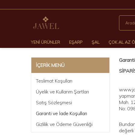
YENI ÜRÜNLER
EŞARP
ŞAL
ÇOK AL AZ 
Garanti
İÇERIK MENÜ
SİPARİ
Teslimat Koşulları
www.jaw
Üyelik ve Kullanm Şartları
yapmanı
Mah. 12
Satış Sözleşmesi
No: 0
Garanti ve İade Koşulları
Gizlilik ve Ödeme Güvenliği
Bundan 
değerli