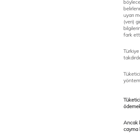
böylece 
belirlen
uyarı me
(veri) 
bilgile
fark ett
Türkiye
takdird
Tüketic
yöntemi 
Tüketic
ödemeks
Ancak k
cayma h