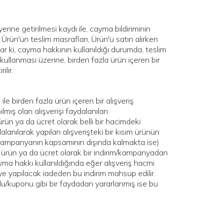
rine getirilmesi kaydı ile, cayma bildiriminin
 Ürün'ün teslim masrafları, Ürün'ü satın alırken
ar ki, cayma hakkının kullanıldığı durumda, teslim
 kullanması üzerine, birden fazla ürün içeren bir
ilir.
e birden fazla ürün içeren bir alışveriş
lmış olan alışverişi faydalanılan
n ya da ücret olarak belli bir hacimdeki
anılarak yapılan alışverişteki bir kısım ürünün
en kampanyanın kapsamının dışında kalmakta ise)
e ürün ya da ücret olarak bir indirim/kampanyadan
ayma hakkı kullanıldığında eğer alışveriş hacmi
 yapılacak iadeden bu indirim mahsup edilir.
odu/kuponu gibi bir faydadan yararlanmış ise bu