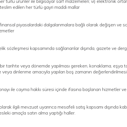
 her türlü ürünler ile bilgisayar sarf malzemeleri; vi) elektronik o
teslim edilen her türlü gayri maddi mallar
ı finansal piyasalardaki dalgalanmalara bağlı olarak değişen ve s
zmetler
lik sözleşmesi kapsamında sağlananlar dışında, gazete ve dergi g
li bir tarihte veya dönemde yapılması gereken, konaklama, eşya ta
 veya dinlenme amacıyla yapılan boş zamanın değerlendirilmesi
onayı ile cayma hakkı süresi içinde ifasına başlanan hizmetler ve
olarak ilgili mevzuat uyarınca mesafeli satış kapsamı dışında kabu
esleki amaçla satın alma yaptığı haller.