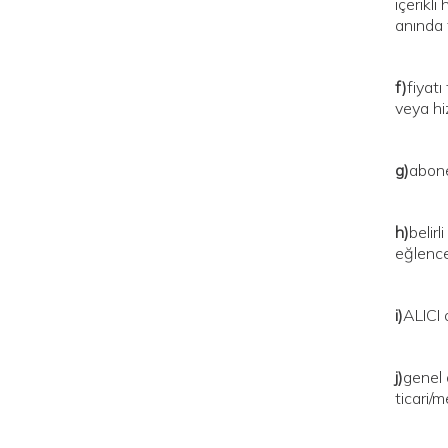
içerikli
anında 
f)
fiyat
veya hi
g)
abone
h)
belir
eğlence
i)
ALICI 
j)
genel 
ticari/m