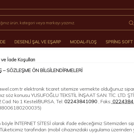
ÖDE
DESENLI ŞAL VE EŞARP
MODAL-FLOŞ
SPRING SOFT
 ve İade Koşulları
Ş – SÖZLEŞME ÖN BİLGİLENDİRMELERİ
el.com.tr elektronik ticaret sitemize vermekte olduğunuz sipar
z söz konusu YUSUFOĞLU TEKSTİL İNŞAAT SAN. TİC. LTD. ŞTİ.’dir. 
.Cad. No:1 Kestel/BURSA, Tel:
02243841090
, Faks:
0224384
988006180200035)
böyle İNTERNET SİTESİ olarak ifade edeceğimiz Sitemizden sipar
 Tüketicimiz tarafından (mobil cihazınızdaki uygulama üzerinden y