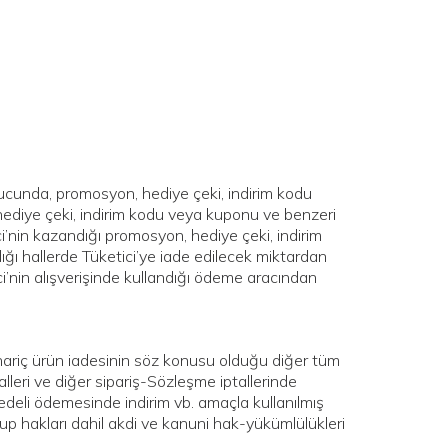
onucunda, promosyon, hediye çeki, indirim kodu
hediye çeki, indirim kodu veya kuponu ve benzeri
i’nin kazandığı promosyon, hediye çeki, indirim
ığı hallerde Tüketici’ye iade edilecek miktardan
’nin alışverişinde kullandığı ödeme aracından
er hariç ürün iadesinin söz konusu olduğu diğer tüm
lleri ve diğer sipariş-Sözleşme iptallerinde
deli ödemesinde indirim vb. amaçla kullanılmış
sup hakları dahil akdi ve kanuni hak-yükümlülükleri