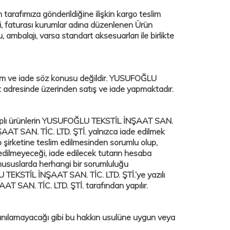
 tarafımıza gönderildiğine ilişkin kargo teslim
esi, faturası kurumlar adına düzenlenen Ürün
, ambalajı, varsa standart aksesuarları ile birlikte
m ve iade söz konusu değildir. YUSUFOĞLU
 adresinde üzerinden satış ve iade yapmaktadır.
plı ürünlerin
YUSUFOĞLU TEKSTİL İNŞAAT SAN.
T SAN. TİC. LTD. ŞTİ. yalnızca iade edilmek
o şirketine teslim edilmesinden sorumlu olup,
 edilmeyeceği, iade edilecek tutarın hesaba
 hususlarda herhangi bir sorumluluğu
 TEKSTİL İNŞAAT SAN. TİC. LTD. ŞTİ.’ye yazılı
T SAN. TİC. LTD. ŞTİ. tarafından yapılır.
ılamayacağı gibi bu hakkın usulüne uygun veya