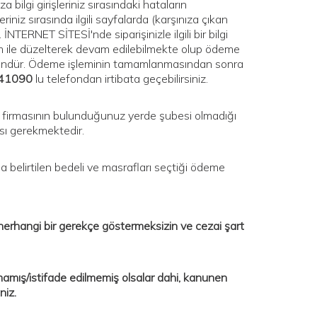
 bilgi girişleriniz sırasındaki hataların
iniz sırasında ilgili sayfalarda (karşınıza çıkan
İNTERNET SİTESİ'nde siparişinizle ilgili bir bilgi
şlem ile düzelterek devam edilebilmekte olup ödeme
ümkündür. Ödeme işleminin tamamlanmasından sonra
41090
lu telefondan irtibata geçebilirsiniz.
o firmasının bulunduğunuz yerde şubesi olmadığı
ası gerekmektedir.
a belirtilen bedeli ve masrafları seçtiği ödeme
e herhangi bir gerekçe göstermeksizin ve cezai şart
lmamış/istifade edilmemiş olsalar dahi, kanunen
niz.