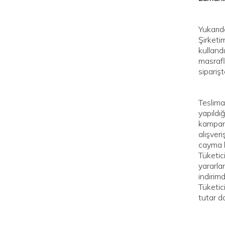
Yukarıda
Şirketi
kulland
masrafl
siparişt
Teslima
yapıldığ
kampany
alışver
cayma h
Tüketic
yararla
indirim
Tüketic
tutar d