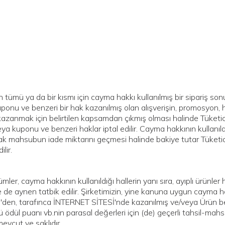
in tümü ya da bir kısmı için cayma hakkı kullanılmış bir sipariş s
ponu ve benzeri bir hak kazanılmış olan alışverişin, promosyon, 
kazanmak için belirtilen kapsamdan çıkmış olması halinde Tüketic
ya kuponu ve benzeri haklar iptal edilir. Cayma hakkının kullanıld
ak mahsubun iade miktarını geçmesi halinde bakiye tutar Tüketici
ilir.
mler, cayma hakkının kullanıldığı hallerin yanı sıra, ayıplı ürünl
e de aynen tatbik edilir. Şirketimizin, yine kanuna uygun cayma ha
i'den, tarafınca İNTERNET SİTESİ'nde kazanılmış ve/veya Ürün be
lü ödül puanı vb.nin parasal değerleri için (de) geçerli tahsil-mah
mevcut ve saklıdır.