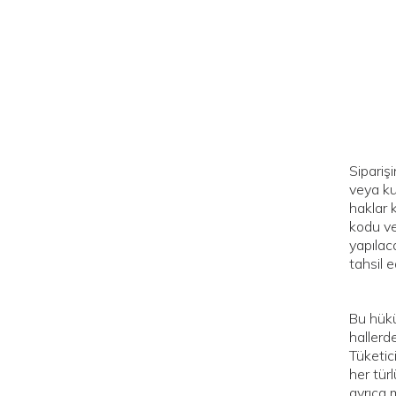
Sipariş
veya ku
haklar 
kodu ve
yapılac
tahsil ed
Bu hükü
hallerd
Tüketic
her tür
ayrıca 