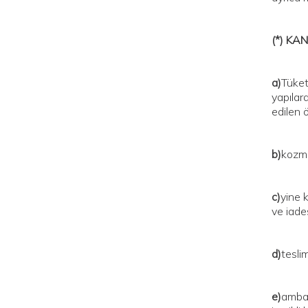
(*) KA
a)
Tüket
yapılara
edilen ö
b)
kozme
c)
yine 
ve iade
d)
tesli
e)
ambal