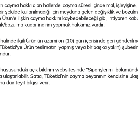
 cayma hakkı olan hallerde, cayma süresi içinde mal, işleyişine, t
ir şekilde kullanılmadığı için meydana gelen değişiklik ve bozul
 Ürün'e ilişkin cayma hakkını kaybedebileceği gibi, ihtiyaren kab
lik/bozulma kadar indirim yapmak hakkımız vardır.
alinde ilgili Ürün'ün azami on (10) gün içerisinde geri gönderilme
Tüketici'ye Ürün teslimatını yapmış veya bir başka yakın) şubesi
dür.
ususundaki açık bildirim websitesinde “Siparişlerim” bölümünde
a ulaştırılabilir. Satıcı, Tüketici’nin cayma beyanının kendisine u
a dair teyit bilgisi verir.