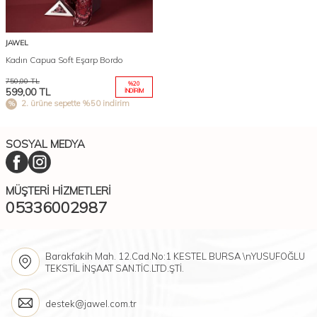
JAWEL
Kadın Capua Soft Eşarp Bordo
750,00
TL
%
20
599,00
TL
İNDIRIM
2. ürüne sepette %50 indirim
SOSYAL MEDYA
MÜŞTERI HIZMETLERI
05336002987
Barakfakih Mah. 12.Cad.No:1 KESTEL BURSA \nYUSUFOĞLU
TEKSTİL İNŞAAT SAN.TİC.LTD.ŞTİ.
destek@jawel.com.tr