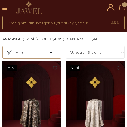
0
ARA
ANASAYFA
YENİ
SOFT EŞARP
CAPUA SOFT EŞARP
Filtre
YENI
YENI