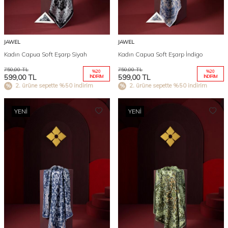
JAWEL
JAWEL
Kadın Capua Soft Eşarp Siyah
Kadın Capua Soft Eşarp İndigo
750,00
TL
750,00
TL
%
20
%
20
599,00
TL
599,00
TL
İNDIRIM
İNDIRIM
2. ürüne sepette %50 indirim
2. ürüne sepette %50 indirim
YENI
YENI