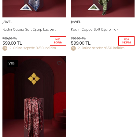
JAWEL
JAWEL
Kadın Capua Soft Eşarp Lacivert
Kadın Capua Soft Eşarp Haki
750,00
TL
750,00
TL
%
20
%
20
599,00
TL
599,00
TL
İNDIRIM
İNDIRIM
2. ürüne sepette %50 indirim
2. ürüne sepette %50 indirim
YENI