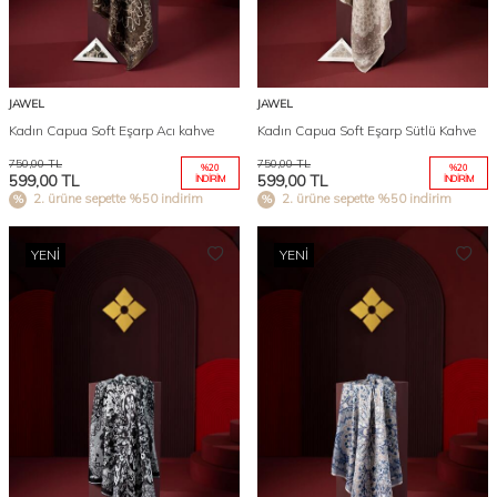
JAWEL
JAWEL
Kadın Capua Soft Eşarp Acı kahve
Kadın Capua Soft Eşarp Sütlü Kahve
750,00
TL
750,00
TL
%
20
%
20
599,00
TL
599,00
TL
İNDIRIM
İNDIRIM
2. ürüne sepette %50 indirim
2. ürüne sepette %50 indirim
YENI
YENI