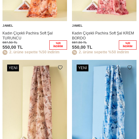
JAWEL
JAWEL
Kadın Çiçekli Pachira Soft Şal
Kadın Çiçekli Pachira Soft Şal KREM
TURUNCU
BORDO
687,50
TL
687,50
TL
%
20
%
20
550,00
TL
550,00
TL
İNDIRIM
İNDIRIM
2. ürüne sepette %50 indirim
2. ürüne sepette %50 indirim
YENI
YENI