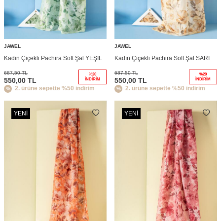
JAWEL
JAWEL
Kadın Çiçekli Pachira Soft Şal YEŞİL
Kadın Çiçekli Pachira Soft Şal SARI
687,50
TL
687,50
TL
%
20
%
20
550,00
TL
550,00
TL
İNDIRIM
İNDIRIM
2. ürüne sepette %50 indirim
2. ürüne sepette %50 indirim
YENI
YENI