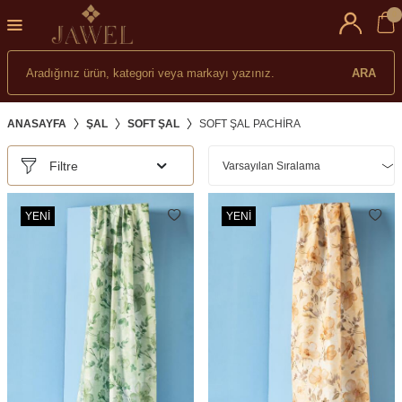
0
ARA
ANASAYFA
ŞAL
SOFT ŞAL
SOFT ŞAL PACHIRA
Filtre
YENI
YENI