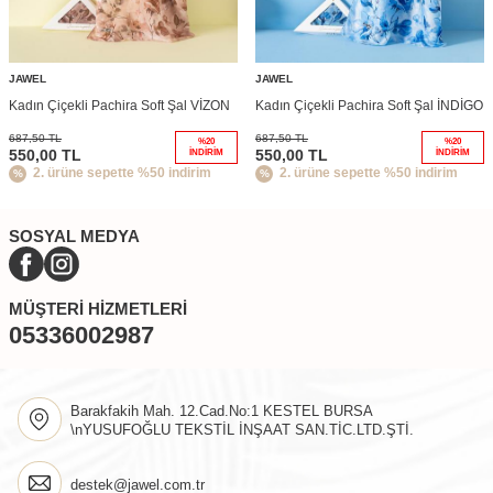
JAWEL
JAWEL
Kadın Çiçekli Pachira Soft Şal VİZON
Kadın Çiçekli Pachira Soft Şal İNDİGO
687,50
TL
687,50
TL
%
20
%
20
550,00
TL
550,00
TL
İNDIRIM
İNDIRIM
2. ürüne sepette %50 indirim
2. ürüne sepette %50 indirim
SOSYAL MEDYA
MÜŞTERI HIZMETLERI
05336002987
Barakfakih Mah. 12.Cad.No:1 KESTEL BURSA
\nYUSUFOĞLU TEKSTİL İNŞAAT SAN.TİC.LTD.ŞTİ.
destek@jawel.com.tr