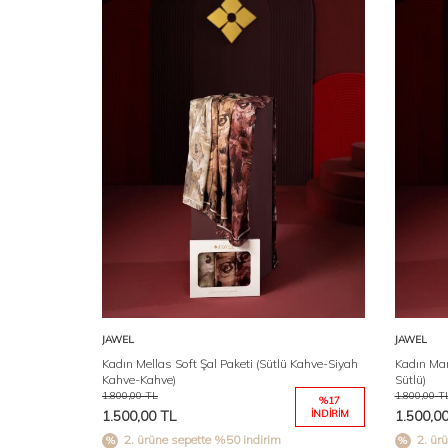
Karşılaştır
Sepete Ekle
JAWEL
JAWEL
Kadın Mellas Soft Şal Paketi (Sütlü Kahve-Siyah
Kadın Mar
Kahve-Kahve)
Sütlü)
1.800,00
TL
1.800,00
T
%
17
1.500,00
TL
İNDIRIM
1.500,0
2. ürüne sepette %50 indirim
2. ür