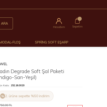
0
ARA
Sepetim
Hesabım
MODAL-FLOŞ
SPRING SOFT EŞARP
AWEL
adın Degrade Soft Şal Paketi
İndigo-Sarı-Yeşil)
ün Kodu :
152.16.0020
2. ürüne sepette %50 indirim
750,00
TL