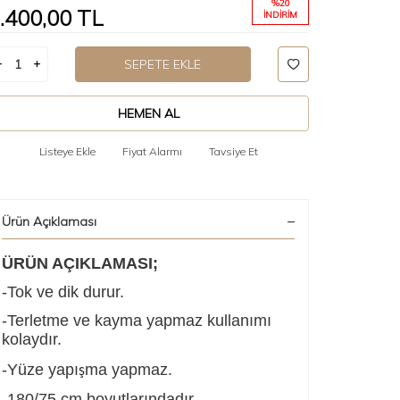
%
20
.400,00
TL
İNDIRIM
SEPETE EKLE
HEMEN AL
Listeye Ekle
Fiyat Alarmı
Tavsiye Et
Ürün Açıklaması
ÜRÜN AÇIKLAMASI;
-Tok ve dik durur.
-Terletme ve kayma yapmaz kullanımı
kolaydır.
-Yüze yapı
ma yapmaz.
ş
-180/75 cm boyutlarındadır.