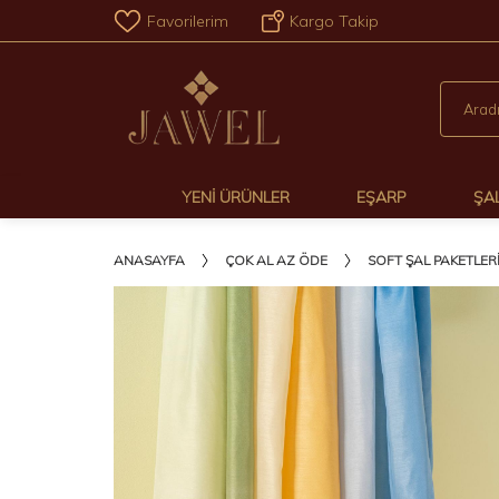
Favorilerim
Kargo Takip
YENI ÜRÜNLER
EŞARP
ŞA
ANASAYFA
ÇOK AL AZ ÖDE
SOFT ŞAL PAKETLER