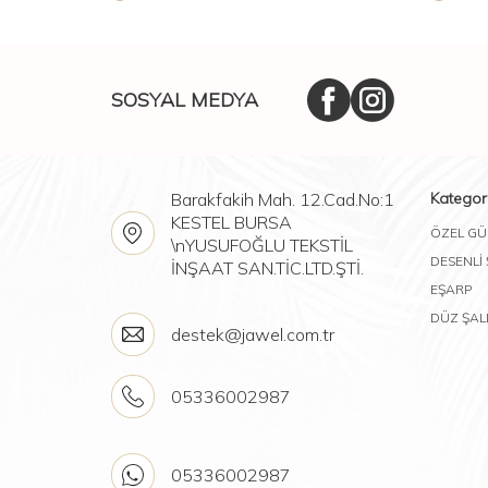
SOSYAL MEDYA
Barakfakih Mah. 12.Cad.No:1
Kategori
KESTEL BURSA
ÖZEL GÜ
\nYUSUFOĞLU TEKSTİL
DESENLİ
İNŞAAT SAN.TİC.LTD.ŞTİ.
EŞARP
DÜZ ŞAL
destek@jawel.com.tr
05336002987
05336002987