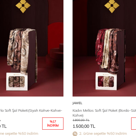
Karşılaştır
Karşıl
Sepete Ekle
Sepete Ekle
JAWEL
la Soft Şal Paketi(Siyah Kahve-Kahve-
Kadın Mellas Soft Şal Paket (Bordo-Sü
Kahve)
L
1.800,00
TL
%
17
0
TL
İNDIRIM
1.500,00
TL
üne sepette %50 indirim
2. ürüne sepette %50 indirim