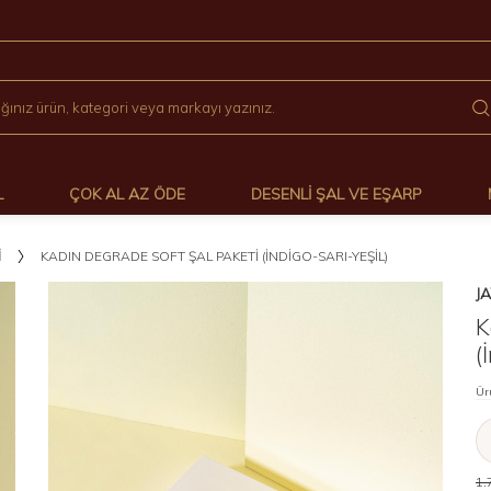
L
ÇOK AL AZ ÖDE
DESENLI ŞAL VE EŞARP
I
KADIN DEGRADE SOFT ŞAL PAKETI (İNDIGO-SARI-YEŞIL)
J
K
(
Ür
1.