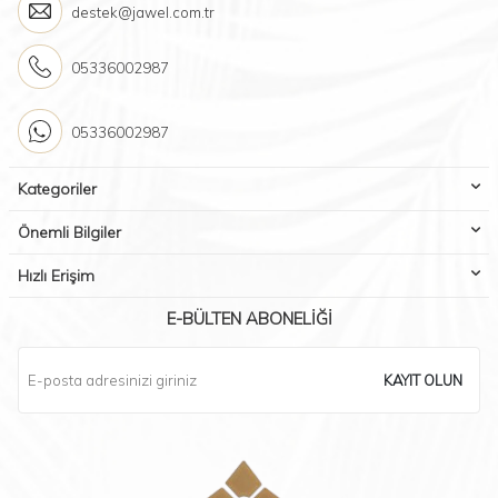
destek@jawel.com.tr
05336002987
05336002987
Kategoriler
Önemli Bilgiler
Hızlı Erişim
E-BÜLTEN ABONELIĞI
KAYIT OLUN