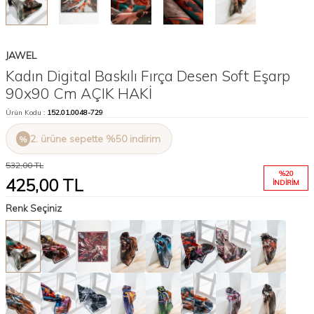
JAWEL
Kadın Digital Baskılı Fırça Desen Soft Eşarp
90x90 Cm AÇIK HAKİ
Ürün Kodu :
152.01.0048-729
2. ürüne sepette %50 indirim
532,00
TL
%
20
425,00
TL
İNDIRIM
Renk Seçiniz