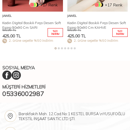
+17 Renk
+17 Renk
JAWEL
JAWEL
Kadın Digital Baskılı Fırça Desen Soft
Kadın Digital Baskılı Fırça Desen Soft
Eşarp 90x90 Cm SARI
Eşarp 90x90 Cm KAHVE
532,00
TL
532,00
TL
%
20
%
20
İNDIRIM
İNDIRIM
425,00
TL
425,00
TL
2. ürüne sepette %50 indirim
2. ürüne sepette %50 indirim
SOSYAL MEDYA
MÜŞTERI HIZMETLERI
05336002987
Barakfakih Mah. 12.Cad.No:1 KESTEL BURSA \nYUSUFOĞLU
TEKSTİL İNŞAAT SAN.TİC.LTD.ŞTİ.