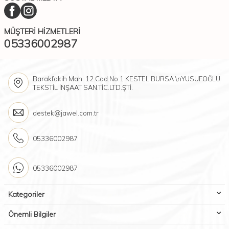
MÜŞTERI HIZMETLERI
05336002987
Barakfakih Mah. 12.Cad.No:1 KESTEL BURSA \nYUSUFOĞLU
TEKSTİL İNŞAAT SAN.TİC.LTD.ŞTİ.
destek@jawel.com.tr
05336002987
05336002987
Kategoriler
Önemli Bilgiler