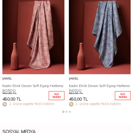
JAWEL
JAWEL
Kadın Etnik Desen Soft Eşarp Hattena
Kadın Etnik Desen Soft Eşarp Hattena
BORDO
İNDİGO
562,50
TL
562,50
TL
%
20
%
20
İNDIRIM
İNDIRIM
450,00
TL
450,00
TL
2. ürüne sepette %50 indirim
2. ürüne sepette %50 indirim
SOSYAL MEDYA