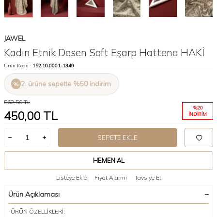
JAWEL
Kadın Etnik Desen Soft Eşarp Hattena HAKİ
Ürün Kodu :
152.10.0001-1349
2. ürüne sepette %50 indirim
562,50
TL
%
20
450,00
TL
İNDIRIM
SEPETE EKLE
HEMEN AL
Listeye Ekle
Fiyat Alarmı
Tavsiye Et
Ürün Açıklaması
-ÜRÜN ÖZELLİKLERİ;