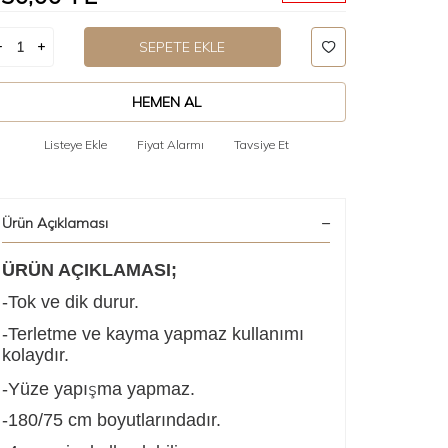
SEPETE EKLE
HEMEN AL
Listeye Ekle
Fiyat Alarmı
Tavsiye Et
Ürün Açıklaması
ÜRÜN AÇIKLAMASI;
-Tok ve dik durur.
-Terletme ve kayma yapmaz kullanımı
kolaydır.
ş
-Yüze yapı
ma yapmaz.
-180/75 cm boyutlarındadır.