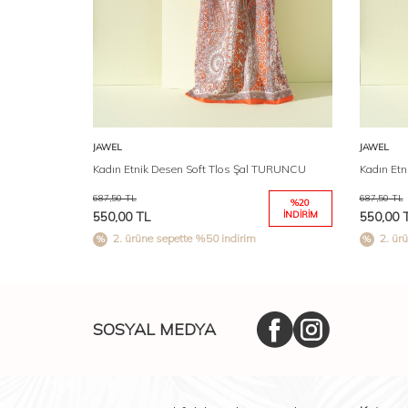
Karşılaştır
Sepete Ekle
JAWEL
JAWEL
Kadın Etnik Desen Soft Tlos Şal TURUNCU
Kadın Etn
687,50
TL
687,50
TL
%
20
550,00
TL
İNDIRIM
550,00
T
2. ürüne sepette %50 indirim
2. ür
SOSYAL MEDYA