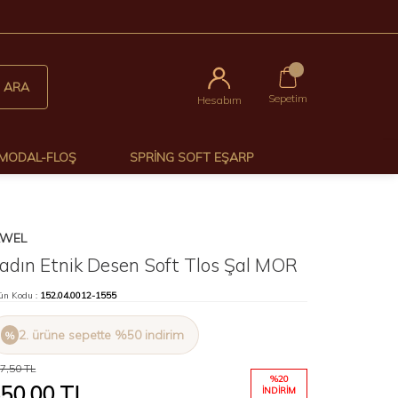
0
ARA
Sepetim
Hesabım
MODAL-FLOŞ
SPRING SOFT EŞARP
AWEL
adın Etnik Desen Soft Tlos Şal MOR
ün Kodu :
152.04.0012-1555
2. ürüne sepette %50 indirim
7,50
TL
%
20
50,00
TL
İNDIRIM