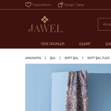
Favorilerim
Kargo Takip
YENI ÜRÜNLER
EŞARP
ŞA
ANASAYFA
ŞAL
SOFT ŞAL
SOFT ŞAL TLOS