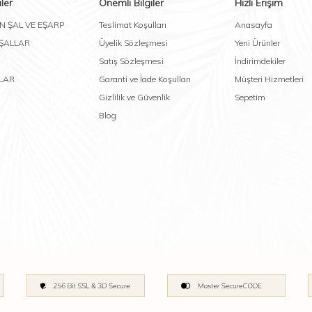
ler
Önemli Bilgiler
Hızlı Erişim
N ŞAL VE EŞARP
Teslimat Koşulları
Anasayfa
 ŞALLAR
Üyelik Sözleşmesi
Yeni Ürünler
Satış Sözleşmesi
İndirimdekiler
LAR
Garanti ve İade Koşulları
Müşteri Hizmetleri
Gizlilik ve Güvenlik
Sepetim
Blog