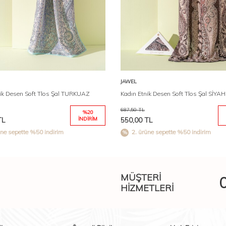
Karşılaştır
Karşıl
Sepete Ekle
Sepete Ekle
JAWEL
ik Desen Soft Tlos Şal TURKUAZ
Kadın Etnik Desen Soft Tlos Şal SİYAH
687,50
TL
%
20
L
İNDIRIM
550,00
TL
üne sepette %50 indirim
2. ürüne sepette %50 indirim
MÜŞTERI
HIZMETLERI