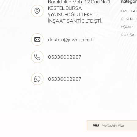
Barakfakih Mah. 12.Cad.No:1
Kategori
KESTEL BURSA
ÖZEL GÜ
\nYUSUFOĞLU TEKSTİL
DESENLİ
İNŞAAT SAN.TİC.LTD.ŞTİ.
EŞARP
DÜZ ŞAL
destek@jawel.com.tr
05336002987
05336002987