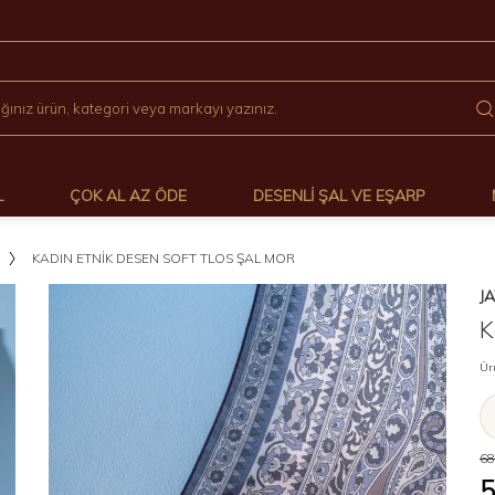
L
ÇOK AL AZ ÖDE
DESENLI ŞAL VE EŞARP
KADIN ETNIK DESEN SOFT TLOS ŞAL MOR
J
K
Ür
68
5