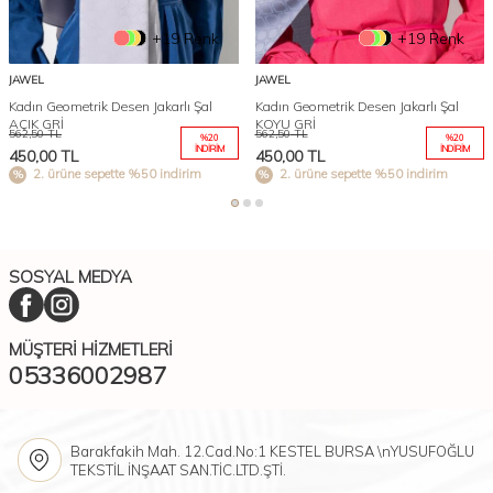
+19 Renk
+19 Renk
JAWEL
JAWEL
Kadın Geometrik Desen Jakarlı Şal
Kadın Geometrik Desen Jakarlı Şal
AÇIK GRİ
KOYU GRİ
562,50
TL
562,50
TL
%
20
%
20
İNDIRIM
İNDIRIM
450,00
TL
450,00
TL
2. ürüne sepette %50 indirim
2. ürüne sepette %50 indirim
SOSYAL MEDYA
MÜŞTERI HIZMETLERI
05336002987
Barakfakih Mah. 12.Cad.No:1 KESTEL BURSA \nYUSUFOĞLU
TEKSTİL İNŞAAT SAN.TİC.LTD.ŞTİ.