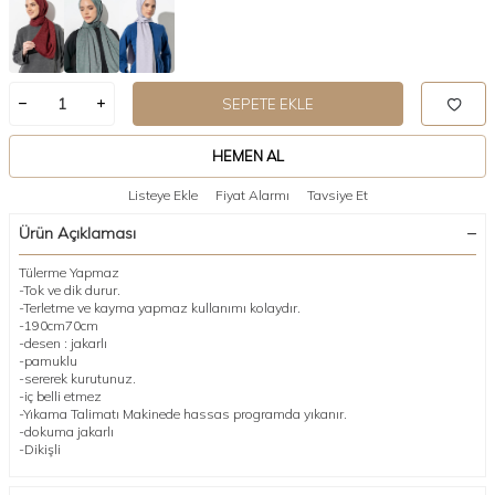
SEPETE EKLE
HEMEN AL
Listeye Ekle
Fiyat Alarmı
Tavsiye Et
Ürün Açıklaması
Tülerme Yapmaz
-Tok ve dik durur.
-Terletme ve kayma yapmaz kullanımı kolaydır.
-190cm70cm
-desen : jakarlı
-pamuklu
-sererek kurutunuz.
-iç belli etmez
-Yıkama Talimatı Makinede hassas programda yıkanır.
-dokuma jakarlı
-Dikişli