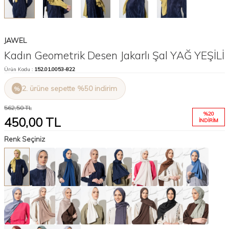
JAWEL
Kadın Geometrik Desen Jakarlı Şal YAĞ YEŞİLİ
Ürün Kodu :
152.01.0053-822
2. ürüne sepette %50 indirim
562,50
TL
%
20
450,00
TL
İNDIRIM
Renk Seçiniz