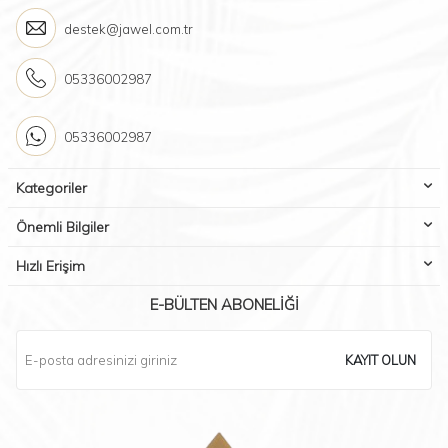
destek@jawel.com.tr
05336002987
05336002987
Kategoriler
Önemli Bilgiler
Hızlı Erişim
E-BÜLTEN ABONELIĞI
KAYIT OLUN