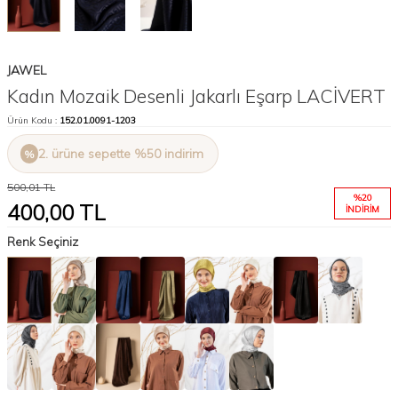
JAWEL
Kadın Mozaik Desenli Jakarlı Eşarp LACİVERT
Ürün Kodu :
152.01.0091-1203
2. ürüne sepette %50 indirim
500,01
TL
%
20
400,00
TL
İNDIRIM
Renk Seçiniz