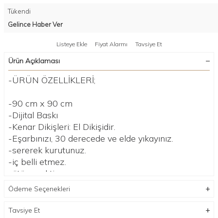
Tükendi
Gelince Haber Ver
Listeye Ekle
Fiyat Alarmı
Tavsiye Et
Ürün Açıklaması
-ÜRÜN ÖZELLİKLERİ;
-90 cm x 90 cm
-Dijital Baskı
-Kenar Dikişleri: El Dikişidir.
-Eşarbınızı, 30 derecede ve elde yıkayınız.
-sererek kurutunuz.
-iç belli etmez.
-ütü gerektirmez.
Ödeme Seçenekleri
Tavsiye Et