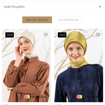
İade Koşulları
Benzer Ürünler
Son Bakılanlar
YENI
YENI
+14 Renk
+14 Renk