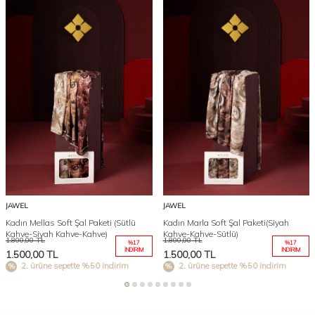
JAWEL
JAWEL
Kadın Mellas Soft Şal Paketi (Sütlü
Kadın Marla Soft Şal Paketi(Siyah
Kahve-Siyah Kahve-Kahve)
Kahve-Kahve-Sütlü)
1.800,00
TL
1.800,00
TL
%
17
%
17
İNDIRIM
İNDIRIM
1.500,00
TL
1.500,00
TL
2. ürüne sepette %50 indirim
2. ürüne sepette %50 indirim