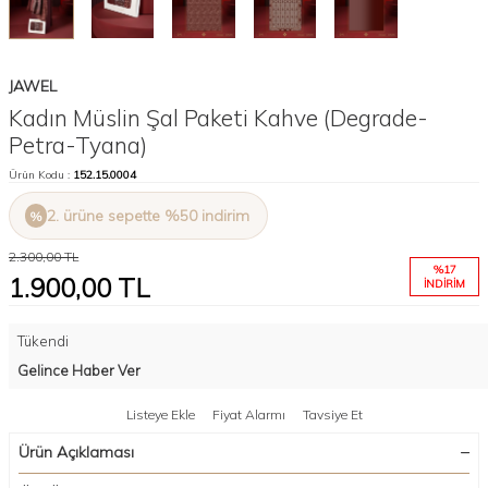
JAWEL
Kadın Müslin Şal Paketi Kahve (Degrade-
Petra-Tyana)
Ürün Kodu :
152.15.0004
2. ürüne sepette %50 indirim
2.300,00
TL
%
17
1.900,00
TL
İNDIRIM
Tükendi
Gelince Haber Ver
Listeye Ekle
Fiyat Alarmı
Tavsiye Et
Ürün Açıklaması