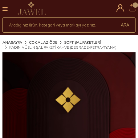
0
ARA
ANASAYFA
ÇOK AL AZ ÖDE
SOFT ŞAL PAKETLERI
KADIN MÜSLIN ŞAL PAKETI KAHVE (DEGRADE-PETRA-TYANA)