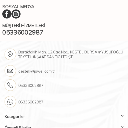
SOSYAL MEDYA
MÜŞTERI HIZMETLERI
05336002987
Barakfakih Mah. 12.Cad.No:1 KESTEL BURSA \nYUSUFOĞLU
TEKSTİL İNŞAAT SAN.TİC.LTD.ŞTİ.
destek@jawel.com.tr
05336002987
05336002987
Kategoriler
Önemli Bilgiler