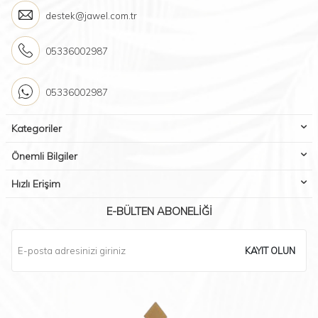
destek@jawel.com.tr
05336002987
05336002987
Kategoriler
Önemli Bilgiler
Hızlı Erişim
E-BÜLTEN ABONELIĞI
KAYIT OLUN