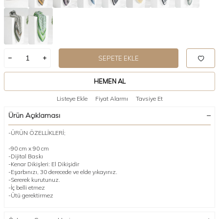
SEPETE EKLE
HEMEN AL
Listeye Ekle
Fiyat Alarmı
Tavsiye Et
Ürün Açıklaması
-ÜRÜN ÖZELLİKLERİ;
-90 cm x 90 cm
-Dijital Baskı
-Kenar Dikişleri: El Dikişidir
-Eşarbınızı, 30 derecede ve elde yıkayınız.
-Sererek kurutunuz.
-İç belli etmez
-Ütü gerektirmez