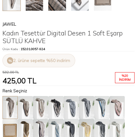
JAWEL
Kadın Tesettür Digital Desen 1 Soft Eşarp
SÜTLÜ KAHVE
Ürün Kodu :
152.01.0057-924
2. ürüne sepette %50 indirim
532,00
TL
%
20
425,00
TL
İNDIRIM
Renk Seçiniz