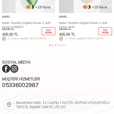
+18 Renk
+18 Renk
JAWEL
JAWEL
Kadın Tesettür Digital Desen 1 Soft
Kadın Tesettür Digital Desen 1 Soft
Eşarp ZÜMRÜT
Eşarp SARI
532,00
TL
532,00
TL
%
20
%
20
İNDIRIM
İNDIRIM
425,00
TL
425,00
TL
2. ürüne sepette %50 indirim
2. ürüne sepette %50 indirim
SOSYAL MEDYA
MÜŞTERI HIZMETLERI
05336002987
Barakfakih Mah. 12.Cad.No:1 KESTEL BURSA \nYUSUFOĞLU
TEKSTİL İNŞAAT SAN.TİC.LTD.ŞTİ.