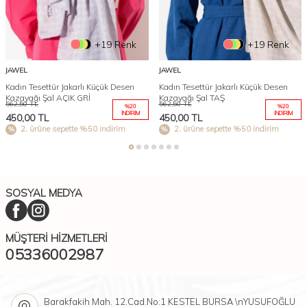
+19 Renk
+19 Renk
JAWEL
JAWEL
Kadın Tesettür Jakarlı Küçük Desen
Kadın Tesettür Jakarlı Küçük Desen
Kazayağı Şal AÇIK GRİ
Kazayağı Şal TAŞ
562,50
TL
562,50
TL
%
20
%
20
İNDIRIM
İNDIRIM
450,00
TL
450,00
TL
2. ürüne sepette %50 indirim
2. ürüne sepette %50 indirim
SOSYAL MEDYA
MÜŞTERI HIZMETLERI
05336002987
Barakfakih Mah. 12.Cad.No:1 KESTEL BURSA \nYUSUFOĞLU