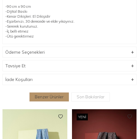
-90 cm x 90 cm
-Dijital Baskı
-Kenar Dikişleri: El Dikişidir
-Eşarbınızı, 30 derecede ve elde yıkayınız.
-Sererek kurutunuz.
-İç belli etmez
-Ütü gerektirmez
Ödeme Seçenekleri
Tavsiye Et
İade Koşulları
Benzer Ürünler
Son Bakılanlar
YENI