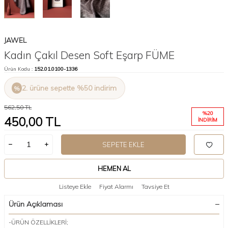
JAWEL
Kadın Çakıl Desen Soft Eşarp FÜME
Ürün Kodu :
152.01.0100-1336
2. ürüne sepette %50 indirim
562,50
TL
%
20
450,00
TL
İNDIRIM
SEPETE EKLE
HEMEN AL
Listeye Ekle
Fiyat Alarmı
Tavsiye Et
Ürün Açıklaması
-ÜRÜN ÖZELLİKLERİ;