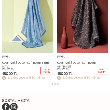
JAWEL
JAWEL
Kadın Çakıl Desen Soft Eşarp BEBE
Kadın Çakıl Desen Soft Eşarp
MAVİ
ANTRASİT
562,50
TL
562,50
TL
%
20
%
20
İNDIRIM
İNDIRIM
450,00
TL
450,00
TL
2. ürüne sepette %50 indirim
2. ürüne sepette %50 indirim
SOSYAL MEDYA