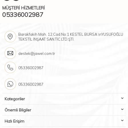
MÜŞTERI HIZMETLERI
05336002987
Barakfakih Mah. 12.Cad.No:1 KESTEL BURSA \nYUSUFOĞLU
TEKSTİL İNŞAAT SAN.TİC.LTD.ŞTİ.
destek@jawel.com.tr
05336002987
05336002987
Kategoriler
Önemli Bilgiler
Hızlı Erişim