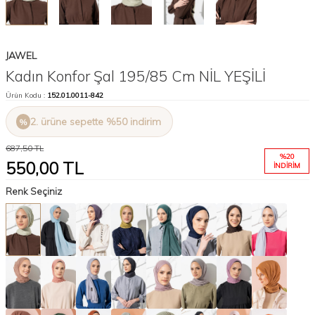
JAWEL
Kadın Konfor Şal 195/85 Cm NİL YEŞİLİ
Ürün Kodu :
152.01.0011-842
2. ürüne sepette %50 indirim
687,50
TL
%
20
550,00
TL
İNDIRIM
Renk Seçiniz