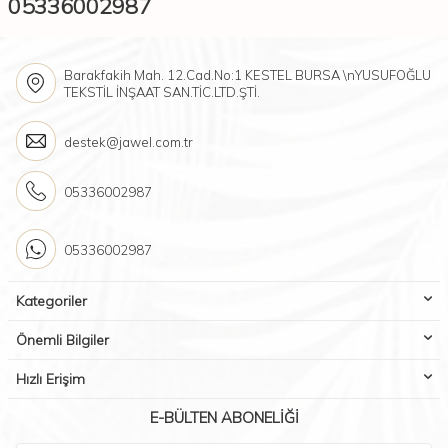
05336002987
Barakfakih Mah. 12.Cad.No:1 KESTEL BURSA \nYUSUFOĞLU
TEKSTİL İNŞAAT SAN.TİC.LTD.ŞTİ.
destek@jawel.com.tr
05336002987
05336002987
Kategoriler
Önemli Bilgiler
Hızlı Erişim
E-BÜLTEN ABONELIĞI