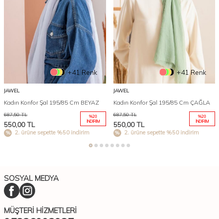
+41 Renk
+41 Renk
JAWEL
JAWEL
Kadın Konfor Şal 195/85 Cm BEYAZ
Kadın Konfor Şal 195/85 Cm ÇAĞLA
687,50
TL
687,50
TL
%
20
%
20
İNDIRIM
İNDIRIM
550,00
TL
550,00
TL
2. ürüne sepette %50 indirim
2. ürüne sepette %50 indirim
SOSYAL MEDYA
MÜŞTERI HIZMETLERI