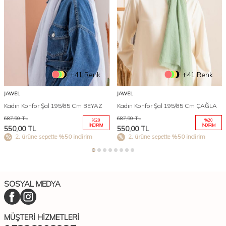
+41 Renk
+41 Renk
JAWEL
JAWEL
Kadın Konfor Şal 195/85 Cm BEYAZ
Kadın Konfor Şal 195/85 Cm ÇAĞLA
687,50
TL
687,50
TL
%
20
%
20
İNDIRIM
İNDIRIM
550,00
TL
550,00
TL
2. ürüne sepette %50 indirim
2. ürüne sepette %50 indirim
SOSYAL MEDYA
MÜŞTERI HIZMETLERI