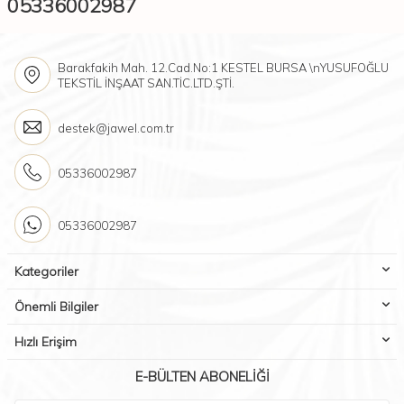
05336002987
Barakfakih Mah. 12.Cad.No:1 KESTEL BURSA \nYUSUFOĞLU
TEKSTİL İNŞAAT SAN.TİC.LTD.ŞTİ.
destek@jawel.com.tr
05336002987
05336002987
Kategoriler
Önemli Bilgiler
Hızlı Erişim
E-BÜLTEN ABONELIĞI