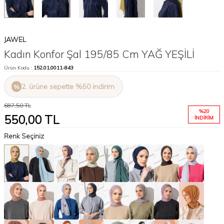
JAWEL
Kadın Konfor Şal 195/85 Cm YAĞ YEŞİLİ
Ürün Kodu :
152.01.0011-843
2. ürüne sepette %50 indirim
687,50
TL
%
20
550,00
TL
İNDIRIM
Renk Seçiniz