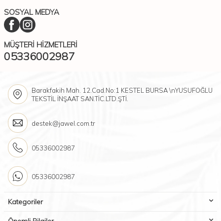
SOSYAL MEDYA
MÜŞTERI HIZMETLERI
05336002987
Barakfakih Mah. 12.Cad.No:1 KESTEL BURSA \nYUSUFOĞLU
TEKSTİL İNŞAAT SAN.TİC.LTD.ŞTİ.
destek@jawel.com.tr
05336002987
05336002987
Kategoriler