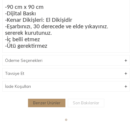
-90 cm x 90 cm
-Dijital Baskı
-Kenar Dikişleri: El Dikişidir
-Eşarbınızı, 30 derecede ve elde yıkayınız.
sererek kurutunuz.
-İç belli etmez
-Ütü gerektirmez
-Metaryal;
soft spring kumaş
Ödeme Seçenekleri
Tavsiye Et
İade Koşulları
Benzer Ürünler
Son Bakılanlar