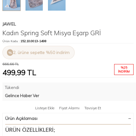
JAWEL
Kadın Spring Soft Misya Eşarp GRİ
Ürün Kodu :
152.10.0013-1498
2. ürüne sepette %50 indirim
666,66
TL
%
25
499,99
TL
İNDIRIM
Tükendi
Gelince Haber Ver
Listeye Ekle
Fiyat Alarmı
Tavsiye Et
Ürün Açıklaması
ÜRÜN ÖZELLİKLERİ;