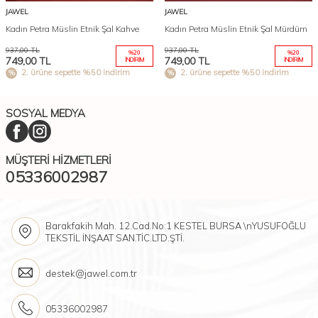
JAWEL
JAWEL
Kadın Petra Müslin Etnik Şal Kahve
Kadın Petra Müslin Etnik Şal Mürdüm
937,00
TL
937,00
TL
%
20
%
20
749,00
TL
749,00
TL
İNDIRIM
İNDIRIM
2. ürüne sepette %50 indirim
2. ürüne sepette %50 indirim
SOSYAL MEDYA
MÜŞTERI HIZMETLERI
05336002987
Barakfakih Mah. 12.Cad.No:1 KESTEL BURSA \nYUSUFOĞLU
TEKSTİL İNŞAAT SAN.TİC.LTD.ŞTİ.
destek@jawel.com.tr
05336002987