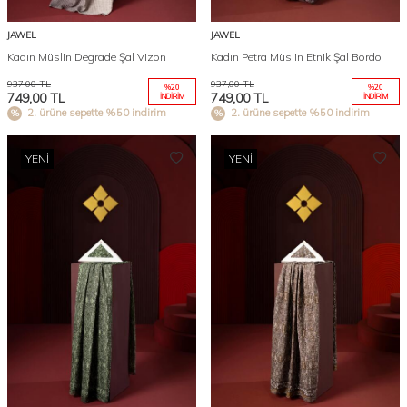
JAWEL
JAWEL
Kadın Müslin Degrade Şal Vizon
Kadın Petra Müslin Etnik Şal Bordo
937,00
TL
937,00
TL
%
20
%
20
749,00
TL
749,00
TL
İNDIRIM
İNDIRIM
2. ürüne sepette %50 indirim
2. ürüne sepette %50 indirim
YENI
YENI