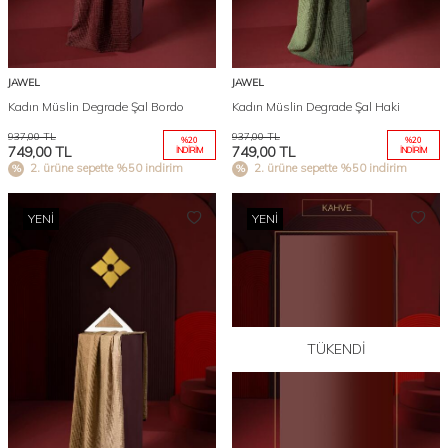
JAWEL
JAWEL
Kadın Müslin Degrade Şal Bordo
Kadın Müslin Degrade Şal Haki
937,00
TL
937,00
TL
%
20
%
20
749,00
TL
749,00
TL
İNDIRIM
İNDIRIM
2. ürüne sepette %50 indirim
2. ürüne sepette %50 indirim
YENI
YENI
TÜKENDI