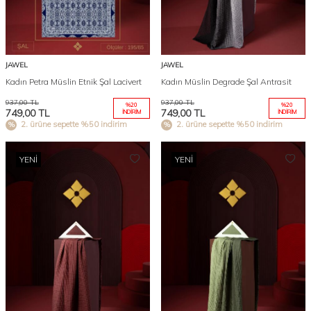
JAWEL
JAWEL
Kadın Petra Müslin Etnik Şal Lacivert
Kadın Müslin Degrade Şal Antrasit
937,00
TL
937,00
TL
%
20
%
20
749,00
TL
749,00
TL
İNDIRIM
İNDIRIM
2. ürüne sepette %50 indirim
2. ürüne sepette %50 indirim
YENI
YENI