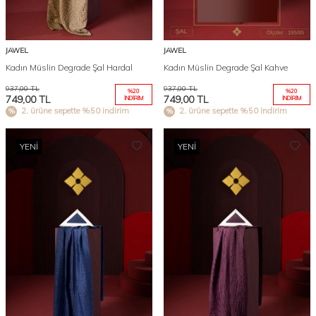
JAWEL
JAWEL
Kadın Müslin Degrade Şal Hardal
Kadın Müslin Degrade Şal Kahve
937,00
TL
937,00
TL
%
20
%
20
749,00
TL
749,00
TL
İNDIRIM
İNDIRIM
2. ürüne sepette %50 indirim
2. ürüne sepette %50 indirim
YENI
YENI