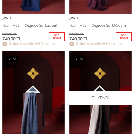
JAWEL
JAWEL
Kadın Müslin Degrade Şal Lacivert
Kadın Müslin Degrade Şal Mürdüm
937,00
TL
937,00
TL
%
20
%
20
749,00
TL
749,00
TL
İNDIRIM
İNDIRIM
2. ürüne sepette %50 indirim
2. ürüne sepette %50 indirim
YENI
YENI
TÜKENDI