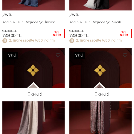
JAWEL
JAWEL
Kadın Müslin Degrade Şal İndigo
Kadın Müslin Degrade Şal Siyah
937,00
TL
937,00
TL
%
20
%
20
749,00
TL
749,00
TL
İNDIRIM
İNDIRIM
2. ürüne sepette %50 indirim
2. ürüne sepette %50 indirim
YENI
YENI
TÜKENDI
TÜKENDI