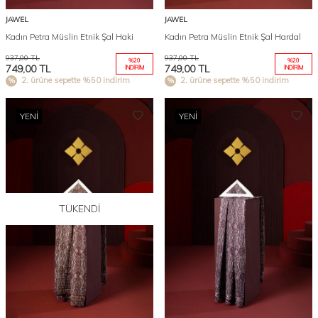
JAWEL
JAWEL
Kadın Petra Müslin Etnik Şal Haki
Kadın Petra Müslin Etnik Şal Hardal
937,00
TL
937,00
TL
%
20
%
20
749,00
TL
749,00
TL
İNDIRIM
İNDIRIM
2. ürüne sepette %50 indirim
2. ürüne sepette %50 indirim
YENI
YENI
TÜKENDI