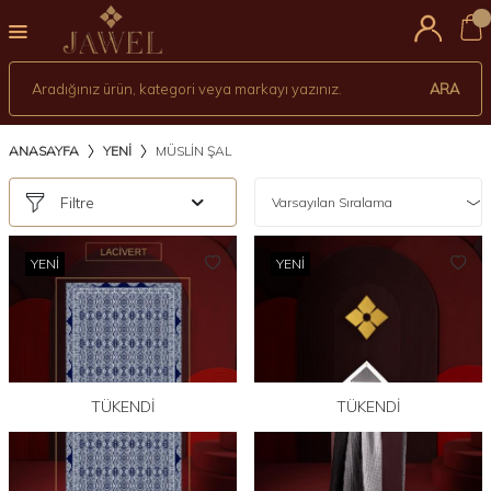
0
ARA
ANASAYFA
YENİ
MÜSLIN ŞAL
Filtre
YENI
YENI
TÜKENDI
TÜKENDI