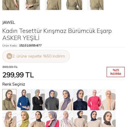
JAWEL
Kadın Tesettür Kırışmaz Bürümcük Eşarp
ASKER YEŞİLİ
Ürün Kodu :
152.01.0055-877
2. ürüne sepette %50 indirim
399,99
TL
%
25
299,99
TL
İNDIRIM
Renk Seçiniz