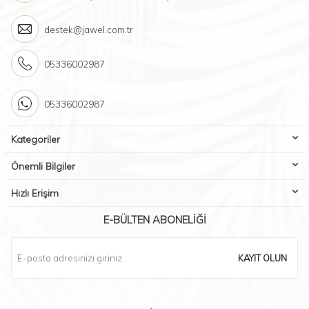
destek@jawel.com.tr
05336002987
05336002987
Kategoriler
Önemli Bilgiler
Hızlı Erişim
E-BÜLTEN ABONELIĞI
KAYIT OLUN