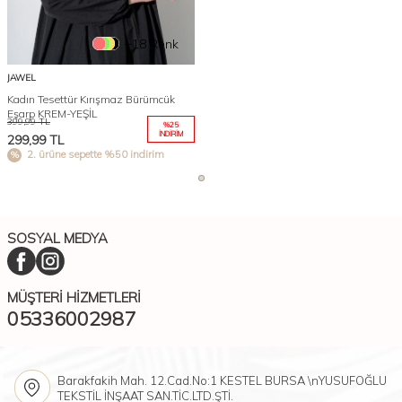
+18 Renk
JAWEL
Kadın Tesettür Kırışmaz Bürümcük
Eşarp KREM-YEŞİL
399,99
TL
%
25
İNDIRIM
299,99
TL
2. ürüne sepette %50 indirim
SOSYAL MEDYA
MÜŞTERI HIZMETLERI
05336002987
Barakfakih Mah. 12.Cad.No:1 KESTEL BURSA \nYUSUFOĞLU
TEKSTİL İNŞAAT SAN.TİC.LTD.ŞTİ.