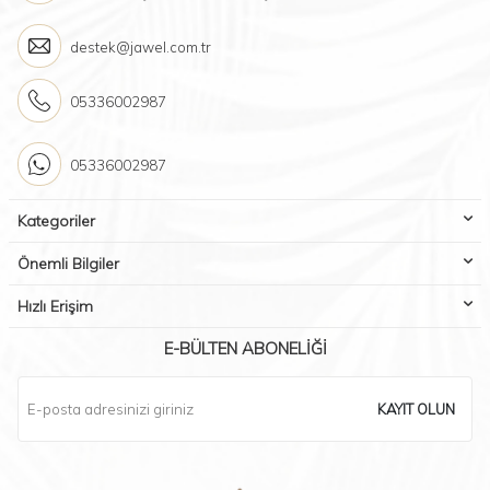
destek@jawel.com.tr
05336002987
05336002987
Kategoriler
Önemli Bilgiler
Hızlı Erişim
E-BÜLTEN ABONELIĞI
KAYIT OLUN