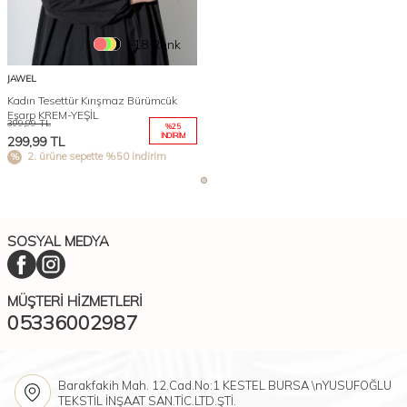
+18 Renk
JAWEL
Kadın Tesettür Kırışmaz Bürümcük
Eşarp KREM-YEŞİL
399,99
TL
%
25
İNDIRIM
299,99
TL
2. ürüne sepette %50 indirim
SOSYAL MEDYA
MÜŞTERI HIZMETLERI
05336002987
Barakfakih Mah. 12.Cad.No:1 KESTEL BURSA \nYUSUFOĞLU
TEKSTİL İNŞAAT SAN.TİC.LTD.ŞTİ.