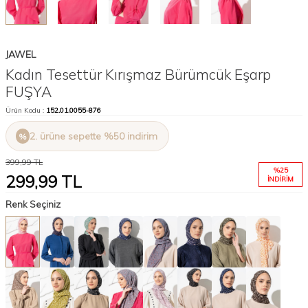
JAWEL
Kadın Tesettür Kırışmaz Bürümcük Eşarp
FUŞYA
Ürün Kodu :
152.01.0055-876
2. ürüne sepette %50 indirim
399,99
TL
%
25
299,99
TL
İNDIRIM
Renk Seçiniz