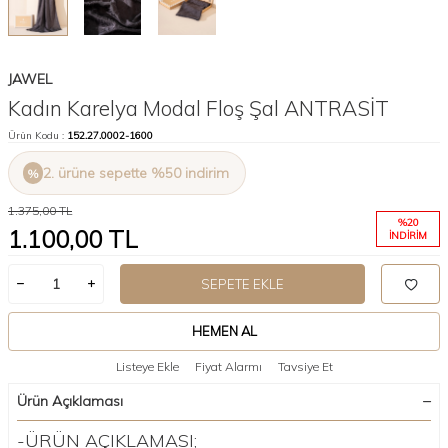
JAWEL
Kadın Karelya Modal Floş Şal ANTRASİT
Ürün Kodu :
152.27.0002-1600
2. ürüne sepette %50 indirim
1.375,00
TL
%
20
1.100,00
TL
İNDIRIM
SEPETE EKLE
HEMEN AL
Listeye Ekle
Fiyat Alarmı
Tavsiye Et
Ürün Açıklaması
-ÜRÜN AÇIKLAMASI;