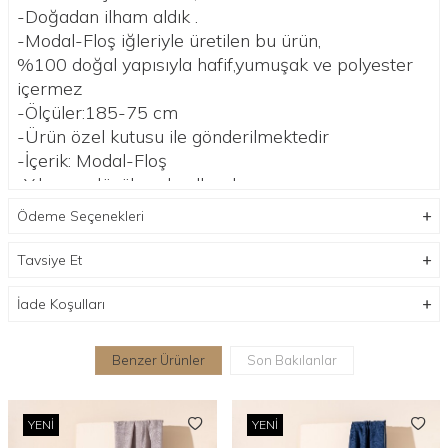
-Doğadan ilham aldık .
-Modal-Floş iğleriyle üretilen bu ürün,
%100 doğal yapısıyla hafif,yumuşak ve polyester
içermez
-Ölçüler:185-75 cm
-Ürün özel kutusu ile gönderilmektedir
-İçerik: Modal-Floş
-Yıkama: düşük ısıda elle yıkayınız.
Ödeme Seçenekleri
Tavsiye Et
İade Koşulları
Benzer Ürünler
Son Bakılanlar
YENI
YENI