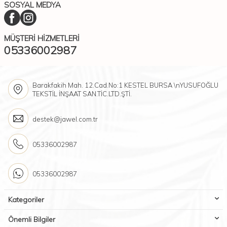
SOSYAL MEDYA
MÜŞTERI HIZMETLERI
05336002987
Barakfakih Mah. 12.Cad.No:1 KESTEL BURSA \nYUSUFOĞLU
TEKSTİL İNŞAAT SAN.TİC.LTD.ŞTİ.
destek@jawel.com.tr
05336002987
05336002987
Kategoriler
Önemli Bilgiler