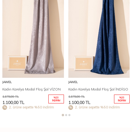
JAWEL
JAWEL
Kadın Karelya Modal Floş Şal VİZON
Kadın Karelya Modal Floş Şal İNDİGO
1.375,00
TL
1.375,00
TL
%
20
%
20
İNDIRIM
İNDIRIM
1.100,00
TL
1.100,00
TL
2. ürüne sepette %50 indirim
2. ürüne sepette %50 indirim