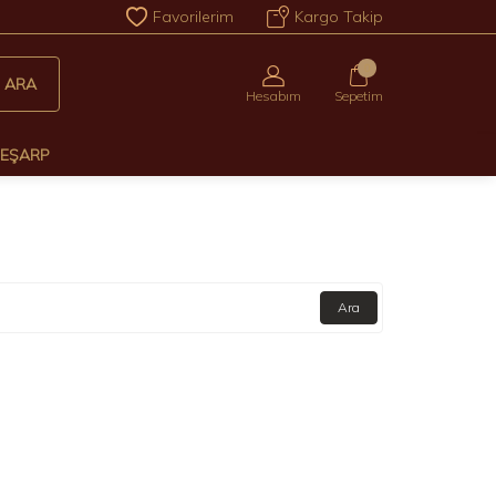
Favorilerim
Kargo Takip
0
ARA
Hesabım
Sepetim
 EŞARP
Ara