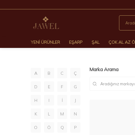
YENI ÜRÜNLER
EŞARP
ŞAL
ÇOK AL AZ 
Marka Arama
A
B
C
Ç
D
E
F
G
H
I
İ
J
K
L
M
N
O
Ö
Q
P