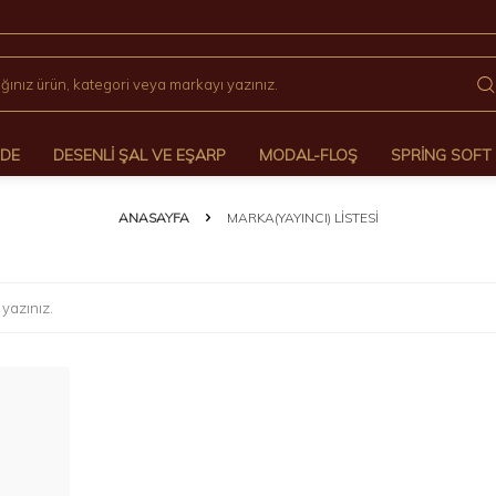
ÖDE
DESENLI ŞAL VE EŞARP
MODAL-FLOŞ
SPRING SOFT
ANASAYFA
MARKA(YAYINCI) LISTESI