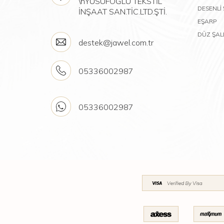
\nYUSUFOĞLU TEKSTİL
DESENLİ
İNŞAAT SAN.TİC.LTD.ŞTİ.
EŞARP
DÜZ ŞAL
destek@jawel.com.tr
05336002987
05336002987