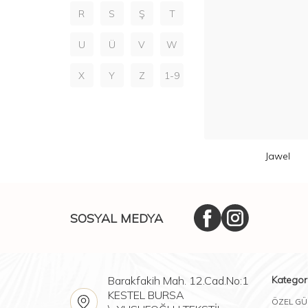
R
S
Ş
T
U
Ü
V
W
X
Y
Z
1-9
Jawel
SOSYAL MEDYA
Barakfakih Mah. 12.Cad.No:1
Kategori
KESTEL BURSA
ÖZEL GÜ